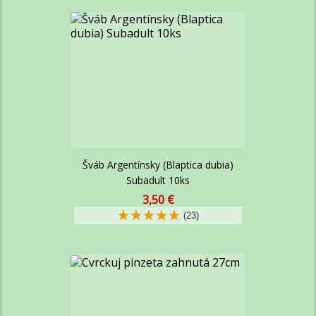
kus
Šváb Argentínsky (Blaptica dubia)
Subadult 10ks
Cena
3,50 €
za
(23)
kus