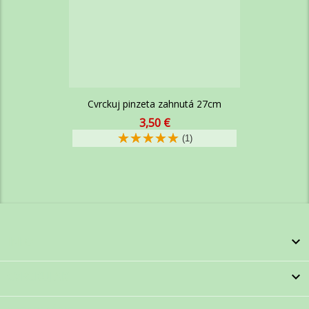
Cvrckuj pinzeta zahnutá 27cm
Cena
3,50 €
za
(1)
kus
INFO

CVRCKUJ.SK
