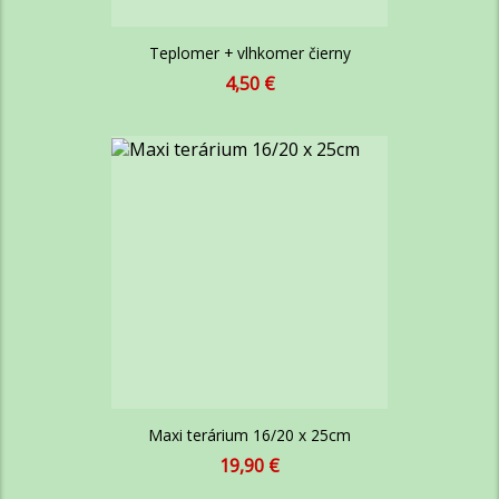
Teplomer + vlhkomer čierny
Cena
4,50 €
za
kus
Maxi terárium 16/20 x 25cm
Cena
19,90 €
za