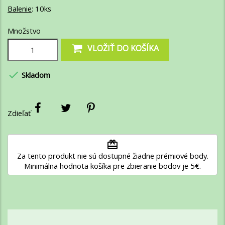
Balenie
: 10ks
Množstvo
VLOŽIŤ DO KOŠÍKA

Skladom
Zdieľať
redeem
Za tento produkt nie sú dostupné žiadne prémiové body.
Minimálna hodnota košíka pre zbieranie bodov je 5€.