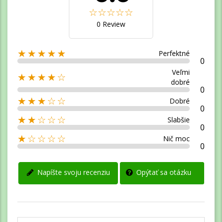
0 Review
★★★★★
Perfektné
0
Veľmi
★★★★☆
dobré
0
★★★☆☆
Dobré
0
★★☆☆☆
Slabšie
0
★☆☆☆☆
Nič moc
0
Opýtať sa otázku
Napíšte svoju recenziu