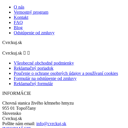
O nás
Vernostný program
Kontakt
FAQ
Blog
Odstúpenie od zmluvy
Cvrckuj.sk
Cvrckuj.sk


Všeobecné obchodné podmienky
Reklamačný poriadok
Poučenie o ochrane osobných údajov a používaní cookies
Formulár na odstúpenie od zmluvy
Reklamačný formulár
INFORMÁCIE
Chovná stanica živého kŕmneho hmyzu
955 01 Topoľčany
Slovensko
Cvrckuj.sk
Pošlite nám email:
info@cvrckuj.sk