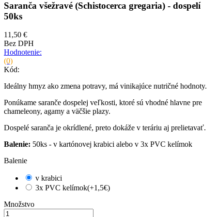
Saranča všežravé (Schistocerca gregaria) - dospelí
50ks
11,50 €
Bez DPH
Hodnotenie:
(0)
Kód:
Ideálny hmyz ako zmena potravy, má vinikajúce nutričné hodnoty.
Ponúkame saranče dospelej veľkosti, ktoré sú vhodné hlavne pre
chameleony, agamy a väčšie plazy.
Dospelé saranča je okrídlené, preto dokáže v teráriu aj prelietavať.
Balenie:
50ks - v kartónovej krabici alebo v 3x PVC kelímok
Balenie
v krabici
3x PVC kelímok(+1,5€)
Množstvo