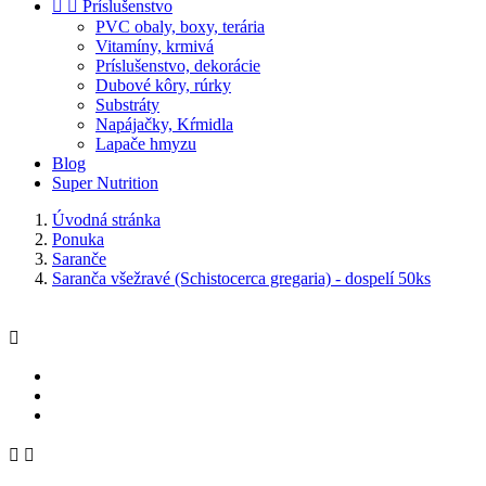


Príslušenstvo
PVC obaly, boxy, terária
Vitamíny, krmivá
Príslušenstvo, dekorácie
Dubové kôry, rúrky
Substráty
Napájačky, Kŕmidla
Lapače hmyzu
Blog
Super Nutrition
Úvodná stránka
Ponuka
Saranče
Saranča všežravé (Schistocerca gregaria) - dospelí 50ks


