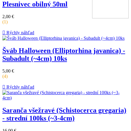
Plesnivec obilný 50ml
Cena
2,00 €
za
(1)
kus

Rýchly náhľad
Šváb Halloween (Elliptorhina javanica) -
Subadult (~4cm) 10ks
Cena
5,00 €
za
(4)
kus

Rýchly náhľad
Saranča všežravé (Schistocerca gregaria)
- strední 100ks (~3-4cm)
Cena
16,00 €