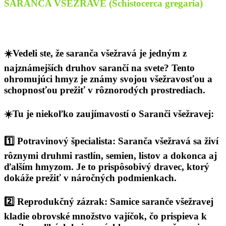
SARANČA VŠEŽRAVÉ (Schistocerca gregaria)
☀️Vedeli ste, že saranča všežravá je jedným z
najznámejších druhov sarančí na svete? Tento
ohromujúci hmyz je známy svojou všežravosťou a
schopnosťou prežiť v rôznorodých prostrediach.
☀️Tu je niekoľko zaujímavostí o Saranči všežravej:
1️⃣ Potravinový špecialista: Saranča všežravá sa živí
rôznymi druhmi rastlín, semien, listov a dokonca aj
ďalším hmyzom. Je to prispôsobivý dravec, ktorý
dokáže prežiť v náročných podmienkach.
2️⃣ Reprodukčný zázrak: Samice saranče všežravej
kladie obrovské množstvo vajíčok, čo prispieva k