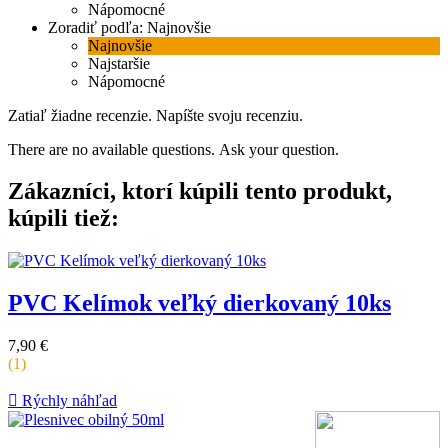
Nápomocné
Zoradiť podľa:
Najnovšie
Najnovšie
Najstaršie
Nápomocné
Zatiaľ žiadne recenzie.
Napíšte svoju recenziu.
There are no available questions.
Ask your question.
Zákazníci, ktorí kúpili tento produkt,
kúpili tiež:
PVC Kelímok veľký dierkovaný 10ks
Cena
7,90 €
za
(1)
kus

Rýchly náhľad