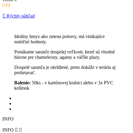
za
(10)
kus

Rýchly náhľad
Ideálny hmyz ako zmena potravy, má vinikajúce
nutričné hodnoty.
Ponúkame saranče dospelej veľkosti, ktoré sú vhodné
hlavne pre chameleony, agamy a väčšie plazy.
Dospelé saranča je okrídlené, preto dokáže v teráriu aj
prelietavať.
Balenie:
50ks - v kartónovej krabici alebo v 3x PVC
kelímok
INFO
INFO

