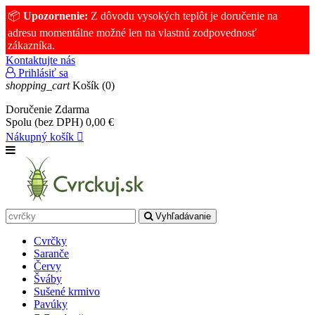
📦
Upozornenie:
Z dôvodu vysokých teplôt je doručenie na
adresu momentálne možné len na vlastnú zodpovednosť
zákazníka.
Kontaktujte nás
Prihlásiť sa
shopping_cart
Košík
(0)
Doručenie
Zdarma
Spolu (bez DPH)
0,00 €
Nákupný košík

Vyhľadávanie
Cvrčky
Saranče
Červy
Šváby
Sušené krmivo
Pavúky