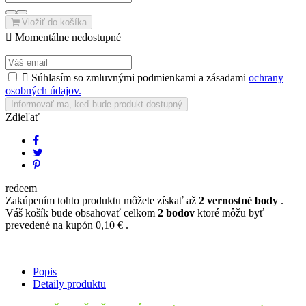
Vložiť do košíka

Momentálne nedostupné

Súhlasím so zmluvnými podmienkami a zásadami
ochrany
osobných údajov.
Informovať ma, keď bude produkt dostupný
Zdieľať
redeem
Zakúpením tohto produktu môžete získať až
2
vernostné body
.
Váš košík bude obsahovať celkom
2
bodov
ktoré môžu byť
prevedené na kupón
0,10 €
.
Popis
Detaily produktu