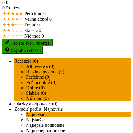
0.0
0 Review
★★★★★
Perfektné
0
★★★★☆
Veľmi dobré
0
★★★☆☆
Dobré
0
★★☆☆☆
Slabšie
0
★☆☆☆☆
Nič moc
0
Napíšte svoju recenziu
Opýtať sa otázku
Recenzie (0)
All reviews (0)
Has image/video (0)
Perfektné (0)
Veľmi dobré (0)
Dobré (0)
Slabšie (0)
Nič moc (0)
Otázky a odpovede (0)
Zoradiť podľa:
Najnovšie
Najnovšie
Najstaršie
Najlepšie hodnotené
Najmenej hodnotené