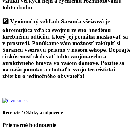
vzniku veľkých hejn a rýchlemu rozmnožovaniu
tohto druhu.
3️⃣ Výnimočný vzhľad: Saranča všežravá je
ohromujúca vďaka svojmu zeleno-hnedému
farebnému odtieňu, ktorý jej pomáha maskovať sa
v prostredí. Ponúkame vám možnosť zakúpiť si
Saranču všežravú priamo v našom eshope. Doprajte
si skúsenosť sledovať tohto zaujímavého a
atraktívneho hmyza vo vašom domove. Pozrite sa
na našu ponuku a obohaťte svoju teraristickú
zbierku o jedinečného obyvateľa!
Recenzie / Otázky a odpovede
Priemerné hodnotenie