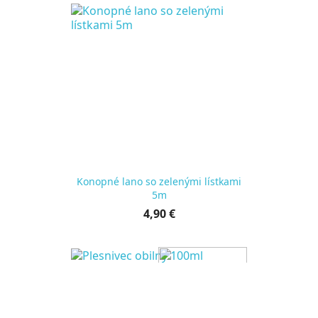
Konopné lano so zelenými lístkami
5m
Cena
4,90 €
za
kus