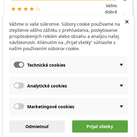
Veľmi
★★★★☆
dobré
0
×
★★★☆☆
Dobré
Vážime si vaše súkromie. Súbory cookie používame na
0
zlepšenie vášho zážitku z prehliadania, poskytovanie
★★☆☆☆
Slabšie
prispôsobených reklám alebo obsahu a analýzu našej
0
návštevnosti. Kliknutím na „Prijať všetky“ súhlasíte s
★☆☆☆☆
Nič moc
naším používaním súborov cookie.
0
Technické cookies
Napíšte svoju recenziu
Opýtať sa otázku
Analytické cookies
Marketingové cookies
Recenzie (2)
Odmietnuť
Prijať všetky
Otázky a odpovede (0)