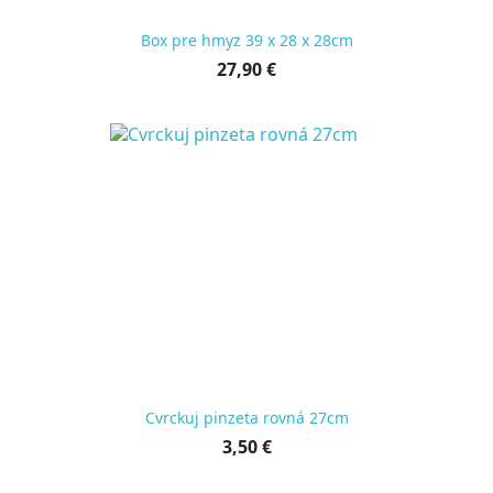
Box pre hmyz 39 x 28 x 28cm
Cena
27,90 €
za
kus
Cvrckuj pinzeta rovná 27cm
Cena
3,50 €
za
kus