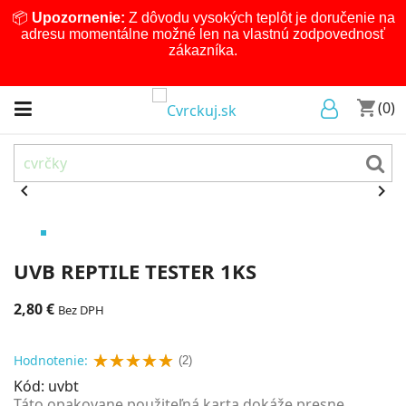
📦
Upozornenie:
Z dôvodu vysokých teplôt je doručenie na
adresu momentálne možné len na vlastnú zodpovednosť
zákazníka.
shopping_cart
(0)


UVB REPTILE TESTER 1KS
2,80 €
Bez DPH
Hodnotenie:
(2)
Kód:
uvbt
Táto opakovane použiteľná karta dokáže presne