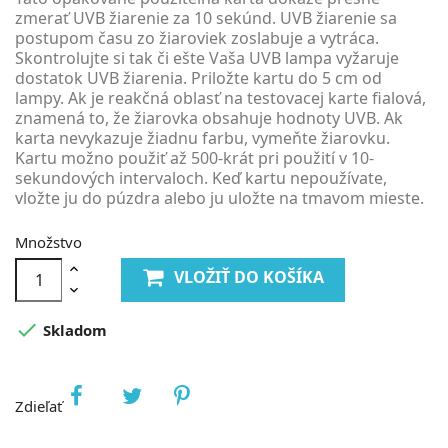
zmerať UVB žiarenie za 10 sekúnd. UVB žiarenie sa
postupom času zo žiaroviek zoslabuje a vytráca.
Skontrolujte si tak či ešte Vaša UVB lampa vyžaruje
dostatok UVB žiarenia. Priložte kartu do 5 cm od
lampy. Ak je reakčná oblasť na testovacej karte fialová,
znamená to, že žiarovka obsahuje hodnoty UVB. Ak
karta nevykazuje žiadnu farbu, vymeňte žiarovku.
Kartu možno použiť až 500-krát pri použití v 10-
sekundových intervaloch. Keď kartu nepoužívate,
vložte ju do púzdra alebo ju uložte na tmavom mieste.
Množstvo
VLOŽIŤ DO KOŠÍKA

Skladom
Zdieľať