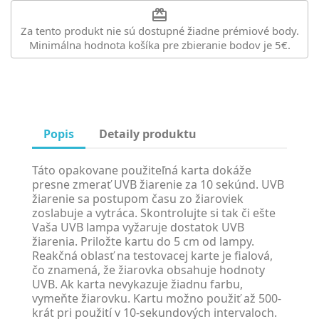
redeem
Za tento produkt nie sú dostupné žiadne prémiové body.
Minimálna hodnota košíka pre zbieranie bodov je 5€.
Popis
Detaily produktu
Táto opakovane použiteľná karta dokáže
presne zmerať UVB žiarenie za 10 sekúnd. UVB
žiarenie sa postupom času zo žiaroviek
zoslabuje a vytráca. Skontrolujte si tak či ešte
Vaša UVB lampa vyžaruje dostatok UVB
žiarenia. Priložte kartu do 5 cm od lampy.
Reakčná oblasť na testovacej karte je fialová,
čo znamená, že žiarovka obsahuje hodnoty
UVB. Ak karta nevykazuje žiadnu farbu,
vymeňte žiarovku. Kartu možno použiť až 500-
krát pri použití v 10-sekundových intervaloch.