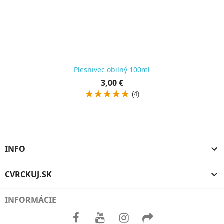
Plesnivec obilný 100ml
Cena
3,00 €
za
(4)
kus
INFO

CVRCKUJ.SK

INFORMÁCIE