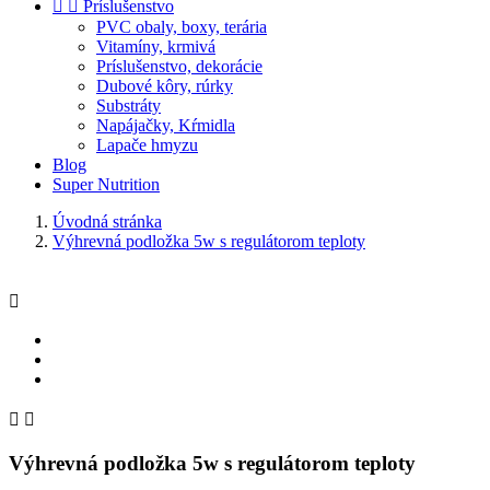


Príslušenstvo
PVC obaly, boxy, terária
Vitamíny, krmivá
Príslušenstvo, dekorácie
Dubové kôry, rúrky
Substráty
Napájačky, Kŕmidla
Lapače hmyzu
Blog
Super Nutrition
Úvodná stránka
Výhrevná podložka 5w s regulátorom teploty



Výhrevná podložka 5w s regulátorom teploty