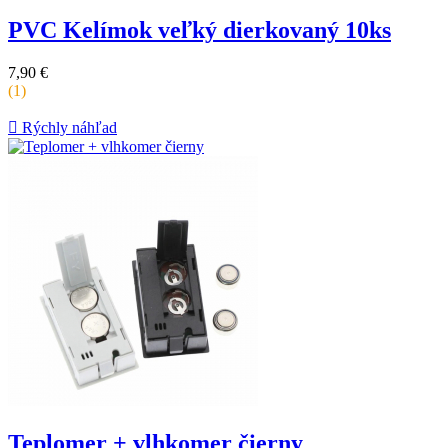
PVC Kelímok veľký dierkovaný 10ks
Cena
7,90 €
za
(1)
kus

Rýchly náhľad
Teplomer + vlhkomer čierny