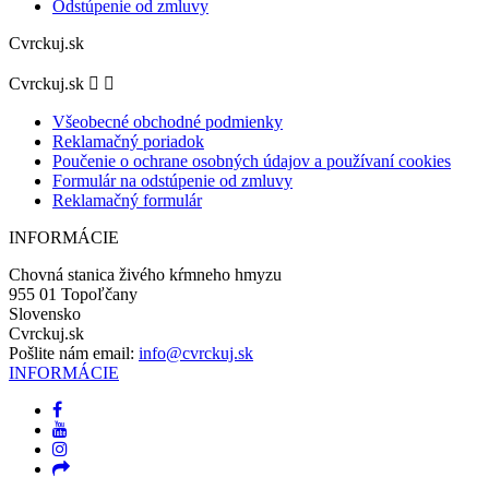
Odstúpenie od zmluvy
Cvrckuj.sk
Cvrckuj.sk


Všeobecné obchodné podmienky
Reklamačný poriadok
Poučenie o ochrane osobných údajov a používaní cookies
Formulár na odstúpenie od zmluvy
Reklamačný formulár
INFORMÁCIE
Chovná stanica živého kŕmneho hmyzu
955 01 Topoľčany
Slovensko
Cvrckuj.sk
Pošlite nám email:
info@cvrckuj.sk
INFORMÁCIE