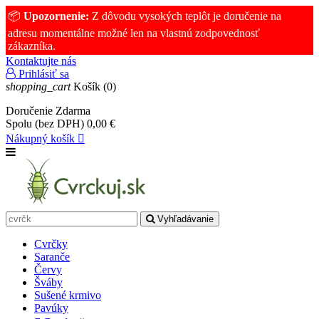
📦
Upozornenie:
Z dôvodu vysokých teplôt je doručenie na
adresu momentálne možné len na vlastnú zodpovednosť
zákazníka.
Kontaktujte nás
Prihlásiť sa
shopping_cart
Košík
(0)
Doručenie
Zdarma
Spolu (bez DPH)
0,00 €
Nákupný košík

Vyhľadávanie
Cvrčky
Saranče
Červy
Šváby
Sušené krmivo
Pavúky