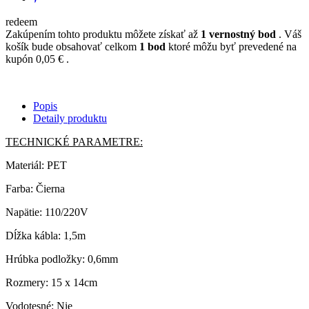
redeem
Zakúpením tohto produktu môžete získať až
1
vernostný bod
. Váš
košík bude obsahovať celkom
1
bod
ktoré môžu byť prevedené na
kupón
0,05 €
.
Popis
Detaily produktu
TECHNICKÉ PARAMETRE:
Materiál: PET
Farba: Čierna
Napätie: 110/220V
Dĺžka kábla: 1,5m
Hrúbka podložky: 0,6mm
Rozmery: 15 x 14cm
Vodotesné: Nie