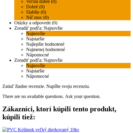
Veľmi dobré (0)
Dobré (0)
Slabšie (0)
Nič moc (0)
Otázky a odpovede (0)
Zoradiť podľa:
Najnovšie
Najnovšie
Najstaršie
Najlepšie hodnotené
Najmenej hodnotené
Nápomocné
Zoradiť podľa:
Najnovšie
Najnovšie
Najstaršie
Nápomocné
Zatiaľ žiadne recenzie.
Napíšte svoju recenziu.
There are no available questions.
Ask your question.
Zákazníci, ktorí kúpili tento produkt,
kúpili tiež: