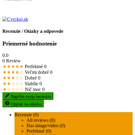
Recenzie / Otázky a odpovede
Priemerné hodnotenie
0.0
0 Review
★★★★★
Perfektné
0
★★★★☆
Veľmi dobré
0
★★★☆☆
Dobré
0
★★☆☆☆
Slabšie
0
★☆☆☆☆
Nič moc
0
Napíšte svoju recenziu
Opýtať sa otázku
Recenzie (0)
All reviews (0)
Has image/video (0)
Perfektné (0)