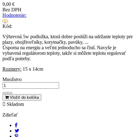
9,00 €
Bez DPH
Hodnotenie:
(0)
Kód:
Výhrevná 5w podložka, ktorá dobre poslúži na udržanie teploty pre
plazy, obojživeľníky, korytnačky, pavúky, ...
Úsporna na energiu a veľmi jednoducho sa čistí. Navyše je
vybavená regulátorom teploty, takže si môžete teplotu regulovať
podľa potreby.
Rozmery:
15 x 14cm
Množstvo
Vložiť do košíka

Skladom
Zdieľať