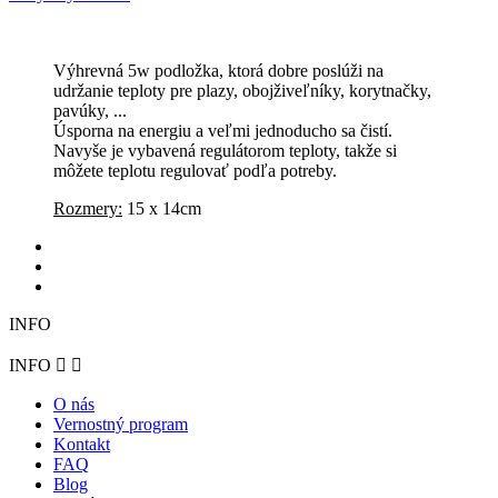
Výhrevná 5w podložka, ktorá dobre poslúži na
udržanie teploty pre plazy, obojživeľníky, korytnačky,
pavúky, ...
Úsporna na energiu a veľmi jednoducho sa čistí.
Navyše je vybavená regulátorom teploty, takže si
môžete teplotu regulovať podľa potreby.
Rozmery:
15 x 14cm
INFO
INFO


O nás
Vernostný program
Kontakt
FAQ
Blog