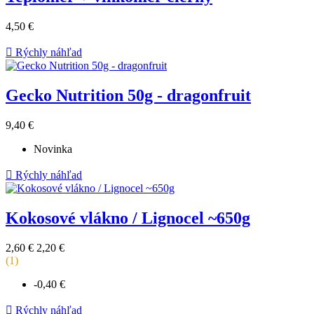
Cena
4,50 €
za
kus

Rýchly náhľad
Gecko Nutrition 50g - dragonfruit
Cena
9,40 €
za
Novinka
kus

Rýchly náhľad
Kokosové vlákno / Lignocel ~650g
Základná
Cena
2,60 €
2,20 €
cena
za
(1)
kus
-0,40 €

Rýchly náhľad