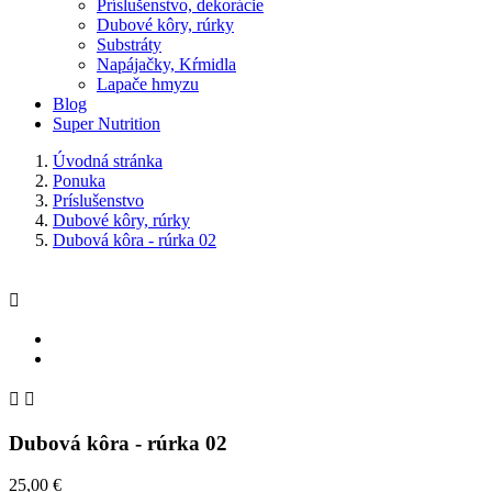
Príslušenstvo, dekorácie
Dubové kôry, rúrky
Substráty
Napájačky, Kŕmidla
Lapače hmyzu
Blog
Super Nutrition
Úvodná stránka
Ponuka
Príslušenstvo
Dubové kôry, rúrky
Dubová kôra - rúrka 02



Dubová kôra - rúrka 02
25,00 €