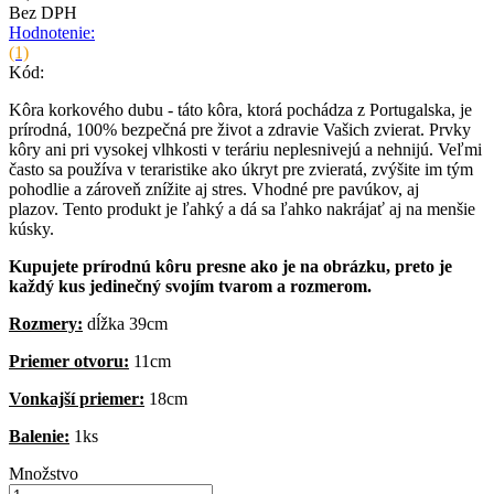
Bez DPH
Hodnotenie:
(1)
Kód:
Kôra korkového dubu - táto kôra, ktorá pochádza z Portugalska, je
prírodná, 100% bezpečná pre život a zdravie Vašich zvierat. Prvky
kôry ani pri vysokej vlhkosti v teráriu neplesnivejú a nehnijú.
Veľmi
často sa používa v teraristike ako úkryt pre zvieratá, zvýšite im tým
pohodlie a zároveň znížite aj stres. Vhodné pre pavúkov, aj
plazov.
Tento produkt je ľahký a dá sa ľahko nakrájať aj na menšie
kúsky.
Kupujete prírodnú kôru presne ako je na obrázku, preto je
každý kus jedinečný svojím tvarom a rozmerom.
Rozmery:
dĺžka 39cm
Priemer otvoru:
11cm
Vonkajší priemer:
18cm
Balenie:
1ks
Množstvo