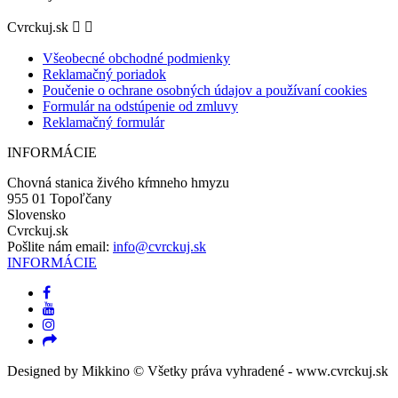
Cvrckuj.sk


Všeobecné obchodné podmienky
Reklamačný poriadok
Poučenie o ochrane osobných údajov a používaní cookies
Formulár na odstúpenie od zmluvy
Reklamačný formulár
INFORMÁCIE
Chovná stanica živého kŕmneho hmyzu
955 01 Topoľčany
Slovensko
Cvrckuj.sk
Pošlite nám email:
info@cvrckuj.sk
INFORMÁCIE
Designed by Mikkino © Všetky práva vyhradené - www.cvrckuj.sk