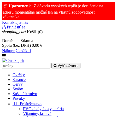
📦
Upozornenie:
Z dôvodu vysokých teplôt je doručenie na
adresu momentálne možné len na vlastnú zodpovednosť
zákazníka.
Kontaktujte nás
Prihlásiť sa
shopping_cart
Košík
(0)
Doručenie
Zdarma
Spolu (bez DPH)
0,00 €
Nákupný košík

Vyhľadávanie
Cvrčky
Saranče
Červy
Šváby
Sušené krmivo
Pavúky


Príslušenstvo
PVC obaly, boxy, terária
Vitamíny, krmivá