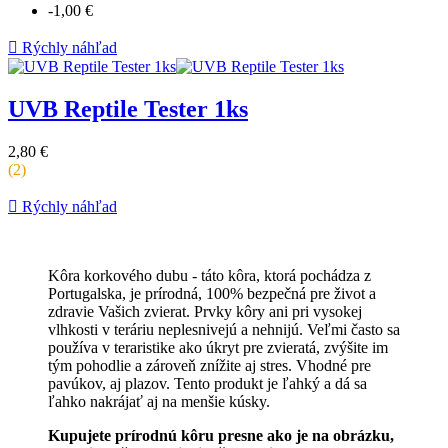
-1,00 €

Rýchly náhľad
UVB Reptile Tester 1ks
Cena
2,80 €
za
(2)
kus

Rýchly náhľad
Kôra korkového dubu - táto kôra, ktorá pochádza z
Portugalska, je prírodná, 100% bezpečná pre život a
zdravie Vašich zvierat. Prvky kôry ani pri vysokej
vlhkosti v teráriu neplesnivejú a nehnijú.
Veľmi často sa
používa v teraristike ako úkryt pre zvieratá, zvýšite im
tým pohodlie a zároveň znížite aj stres. Vhodné pre
pavúkov, aj plazov.
Tento produkt je ľahký a dá sa
ľahko nakrájať aj na menšie kúsky.
Kupujete prírodnú kôru presne ako je na obrázku,