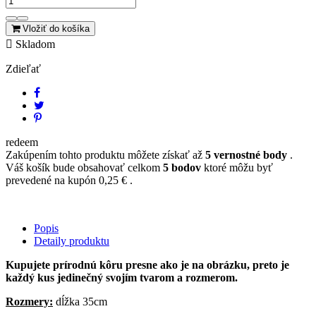
Vložiť do košíka

Skladom
Zdieľať
redeem
Zakúpením tohto produktu môžete získať až
5
vernostné body
.
Váš košík bude obsahovať celkom
5
bodov
ktoré môžu byť
prevedené na kupón
0,25 €
.
Popis
Detaily produktu
Kupujete prírodnú kôru presne ako je na obrázku, preto je
každý kus jedinečný svojím tvarom a rozmerom.
Rozmery:
dĺžka 35cm