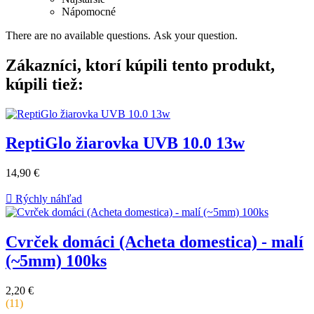
Nápomocné
There are no available questions.
Ask your question.
Zákazníci, ktorí kúpili tento produkt,
kúpili tiež:
ReptiGlo žiarovka UVB 10.0 13w
Cena
14,90 €
za
kus

Rýchly náhľad
Cvrček domáci (Acheta domestica) - malí
(~5mm) 100ks
Cena
2,20 €
za
(11)