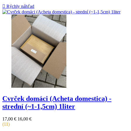
kus

Rýchly náhľad
Cvrček domáci (Acheta domestica) -
strední (~1-1,5cm) 1liter
Základná
Cena
17,00 €
16,00 €
cena
za
(11)
kus