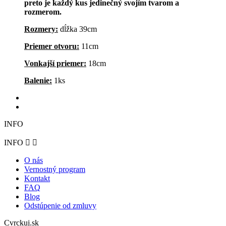
preto je každý kus jedinečný svojím tvarom a
rozmerom.
Rozmery:
dĺžka 39cm
Priemer otvoru:
11cm
Vonkajší priemer:
18cm
Balenie:
1ks
INFO
INFO


O nás
Vernostný program
Kontakt
FAQ
Blog
Odstúpenie od zmluvy
Cvrckuj.sk