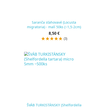
Saranča sťahovavé (Locusta
migratoria) - malí 50ks (~1,5-2cm)
Cena
8,50 €
za
(3)
kus
ŠVÁB TURKISTÁNSKY (Shelfordella