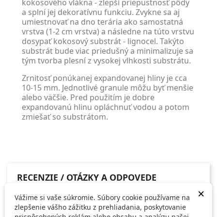
kokosového vlákna - zlepší priepustnosť pôdy
a splní jej dekoratívnu funkciu. Zvykne sa aj
umiestnovať na dno terária ako samostatná
vrstva (1-2 cm vrstva) a následne na túto vrstvu
dosypať kokosový substrát - lignocel. Takýto
substrát bude viac priedušný a minimalizuje sa
tým tvorba plesní z vysokej vlhkosti substrátu.
Zrnitosť ponúkanej expandovanej hliny je cca
10-15 mm. Jednotlivé granule môžu byť menšie
alebo väčšie. Pred použitím je dobre
expandovanú hlinu opláchnuť vodou a potom
zmiešať so substrátom.
RECENZIE / OTÁZKY A ODPOVEDE
×
Vážime si vaše súkromie. Súbory cookie používame na
zlepšenie vášho zážitku z prehliadania, poskytovanie
prispôsobených reklám alebo obsahu a analýzu našej