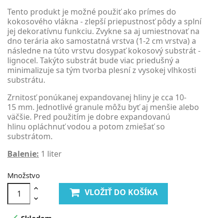
Tento produkt je možné použiť ako prímes do
kokosového vlákna - zlepší priepustnosť pôdy a splní
jej dekoratívnu funkciu. Zvykne sa aj umiestnovať na
dno terária ako samostatná vrstva (1-2 cm vrstva) a
následne na túto vrstvu dosypať kokosový substrát -
lignocel. Takýto substrát bude viac priedušný a
minimalizuje sa tým tvorba plesní z vysokej vlhkosti
substrátu.
Zrnitosť ponúkanej expandovanej hliny je cca 10-
15 mm. Jednotlivé granule môžu byť aj menšie alebo
väčšie. Pred použitím je dobre expandovanú
hlinu opláchnuť vodou a potom zmiešať so
substrátom.
Balenie:
1 liter
Množstvo
VLOŽIŤ DO KOŠÍKA

Skladom