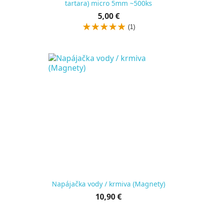
tartara) micro 5mm ~500ks
Cena
5,00 €
za
(1)
kus
Napájačka vody / krmiva (Magnety)
Cena
10,90 €
za
kus