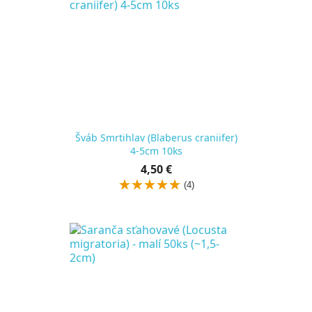
Šváb Smrtihlav (Blaberus craniifer)
4-5cm 10ks
Cena
4,50 €
za
(4)
kus