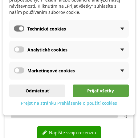
Priemerné
hodnotenie
návštevnosti. Kliknutím na „Prijať všetky“ súhlasíte s
5.0
naším používaním súborov cookie.
Technické cookies
2 Recenzie
Analytické cookies
★★★★★
Perfektné
2
Veľmi
Marketingové cookies
★★★★☆
dobré
0
★★★☆☆
Dobré
Odmietnuť
Prijať všetky
0
★★☆☆☆
Slabšie
Prejsť na stránku Prehlásenie o použití cookies
0
★☆☆☆☆
Nič moc
0
Napíšte svoju recenziu