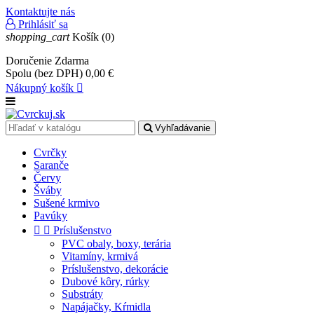
Kontaktujte nás
Prihlásiť sa
shopping_cart
Košík
(0)
Doručenie
Zdarma
Spolu (bez DPH)
0,00 €
Nákupný košík

Vyhľadávanie
Cvrčky
Saranče
Červy
Šváby
Sušené krmivo
Pavúky


Príslušenstvo
PVC obaly, boxy, terária
Vitamíny, krmivá
Príslušenstvo, dekorácie
Dubové kôry, rúrky
Substráty
Napájačky, Kŕmidla