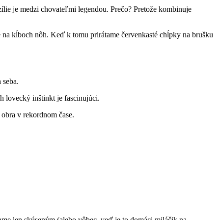
zílie je medzi chovateľmi legendou. Prečo? Pretože kombinuje
e na kĺboch nôh. Keď k tomu prirátame červenkasté chĺpky na brušku
 seba.
lovecký inštinkt je fascinujúci.
 obra v rekordnom čase.
čame len skúseným (alebo vôbec, veď je to domáci miláčik na