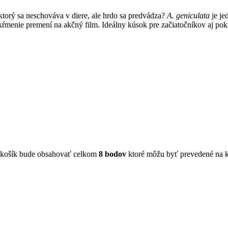
ktorý sa neschováva v diere, ale hrdo sa predvádza?
A. geniculata
je je
kŕmenie premení na akčný film. Ideálny kúsok pre začiatočníkov aj pokr
 košík bude obsahovať celkom
8
bodov
ktoré môžu byť prevedené na