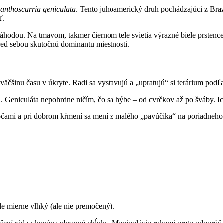
anthoscurria geniculata
. Tento juhoamerický druh pochádzajúci z Bra
ť.
áhodou. Na tmavom, takmer čiernom tele svietia výrazné biele prstenc
red sebou skutočnú dominantu miestnosti.
äčšinu času v úkryte. Radi sa vystavujú a „upratujú“ si terárium podľa
. Geniculáta nepohrdne ničím, čo sa hýbe – od cvrčkov až po šváby. Ich 
 očami a pri dobrom kŕmení sa mení z malého „pavúčika“ na poriadneho
ále mierne vlhký (ale nie premočený).
yrušení rád vykopáva obranné chĺpky. Manipuláciu rukami preto odporú