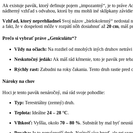
Ak existuje pavúk, ktorý definuje pojem „impozantný“, je to práve
Ac
nádherný vzhľad s odvahou, ktorú by mu mohli iné sklípkany závidie
Vzhľad, ktorý neprehliadneš
Svoj názov „bielokolenný“ nedostal n
a fakt, že v dospelosti môže v rozpätí nôh dosiahnuť až
20 cm
, máš p
Prečo si vybrať práve „Geniculátu“?
Vždy na očiach:
Na rozdiel od mnohých iných druhov netrávi v
Neskutočný jedák:
Ak máš rád kŕmenie, toto je pavúk pre teba
Rýchly rast:
Zabudni na roky čakania. Tento druh rastie pred
Nároky na chov
Hoci je tento pavúk nenáročný, má rád svoje pohodlie:
Typ:
Terestriálny (zemný) druh.
Teplota:
Ideálne
24 – 28 °C
.
Vlhkosť:
Vyššia, okolo
70 – 80 %
. Substrát by mal byť neust
Povaha:
Je to nervóznejší druh. Neútočí síce hneď, ale pri v