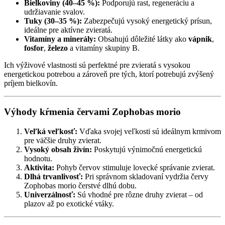
Bielkoviny (40–45 %):
Podporujú rast, regeneráciu a
udržiavanie svalov.
Tuky (30–35 %):
Zabezpečujú vysoký energetický prísun,
ideálne pre aktívne zvieratá.
Vitamíny a minerály:
Obsahujú dôležité látky ako
vápnik
,
fosfor
,
železo
a vitamíny skupiny B.
Ich výživové vlastnosti sú perfektné pre zvieratá s vysokou
energetickou potrebou a zároveň pre tých, ktorí potrebujú zvýšený
príjem bielkovín.
Výhody kŕmenia červami Zophobas morio
Veľká veľkosť:
Vďaka svojej veľkosti sú ideálnym krmivom
pre väčšie druhy zvierat.
Vysoký obsah živín:
Poskytujú výnimočnú energetickú
hodnotu.
Aktivita:
Pohyb červov stimuluje lovecké správanie zvierat.
Dlhá trvanlivosť:
Pri správnom skladovaní vydržia červy
Zophobas morio čerstvé dlhú dobu.
Univerzálnosť:
Sú vhodné pre rôzne druhy zvierat – od
plazov až po exotické vtáky.