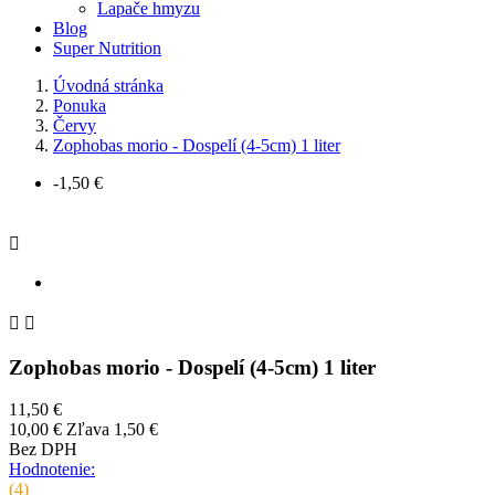
Lapače hmyzu
Blog
Super Nutrition
Úvodná stránka
Ponuka
Červy
Zophobas morio - Dospelí (4-5cm) 1 liter
-1,50 €



Zophobas morio - Dospelí (4-5cm) 1 liter
11,50 €
10,00 €
Zľava 1,50 €
Bez DPH
Hodnotenie:
(4)