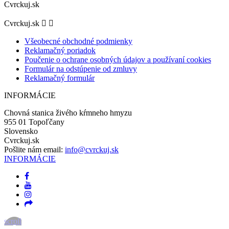
Cvrckuj.sk
Cvrckuj.sk


Všeobecné obchodné podmienky
Reklamačný poriadok
Poučenie o ochrane osobných údajov a používaní cookies
Formulár na odstúpenie od zmluvy
Reklamačný formulár
INFORMÁCIE
Chovná stanica živého kŕmneho hmyzu
955 01 Topoľčany
Slovensko
Cvrckuj.sk
Pošlite nám email:
info@cvrckuj.sk
INFORMÁCIE
scroll