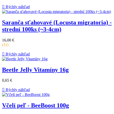

Rýchly náhľad
Saranča sťahovavé (Locusta migratoria) -
strední 100ks (~3-4cm)
Cena
16,00 €
za
(11)
kus

Rýchly náhľad
Beetle Jelly Vitamíny 16g
Cena
0,65 €
za
kus

Rýchly náhľad
Včelí peľ - BeeBoost 100g