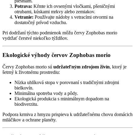
plesniam.
Potrava:
Kŕmte ich ovsenými vločkami, pšeničnými
otrubami, kúskami mrkvy alebo zemiakov.
Vetranie:
Používajte nádoby s vetracími otvormi na
dostatočný prívod vzduchu.
Pri dodržaní týchto podmienok môžu červy Zophobas morio
vydržať čerstvé niekoľko týždňov.
Ekologické výhody červov Zophobas morio
Červy Zophobas morio sú
udržateľným zdrojom živín
, ktorý je
šetrný k životnému prostrediu:
Nízka uhlíková stopa v porovnaní s tradičnými zdrojmi
bielkovín.
Minimálna spotreba vody a pôdy.
Ekologická produkcia s minimálnym dopadom na
biodiverzitu.
Podpora krmiva z hmyzu prispieva k udržateľnému chovu domácich
miláčikov a ochrane planéty.