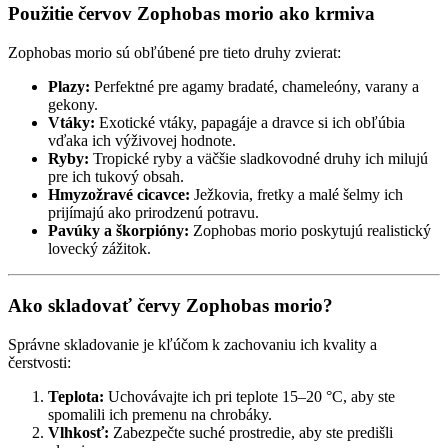
Použitie červov Zophobas morio ako krmiva
Zophobas morio sú obľúbené pre tieto druhy zvierat:
Plazy:
Perfektné pre agamy bradaté, chameleóny, varany a
gekony.
Vtáky:
Exotické vtáky, papagáje a dravce si ich obľúbia
vďaka ich výživovej hodnote.
Ryby:
Tropické ryby a väčšie sladkovodné druhy ich milujú
pre ich tukový obsah.
Hmyzožravé cicavce:
Ježkovia, fretky a malé šelmy ich
prijímajú ako prirodzenú potravu.
Pavúky a škorpióny:
Zophobas morio poskytujú realistický
lovecký zážitok.
Ako skladovať červy Zophobas morio?
Správne skladovanie je kľúčom k zachovaniu ich kvality a
čerstvosti:
Teplota:
Uchovávajte ich pri teplote 15–20 °C, aby ste
spomalili ich premenu na chrobáky.
Vlhkosť:
Zabezpečte suché prostredie, aby ste predišli