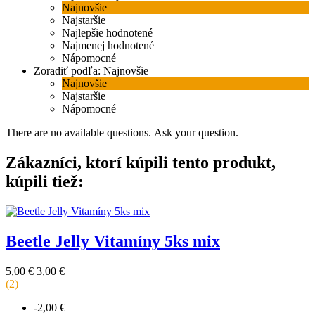
Najnovšie
Najstaršie
Najlepšie hodnotené
Najmenej hodnotené
Nápomocné
Zoradiť podľa:
Najnovšie
Najnovšie
Najstaršie
Nápomocné
There are no available questions.
Ask your question.
Zákazníci, ktorí kúpili tento produkt,
kúpili tiež:
Beetle Jelly Vitamíny 5ks mix
Základná
Cena
5,00 €
3,00 €
cena
za
(2)
kus
-2,00 €