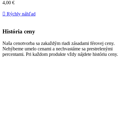
Cena
4,00 €
za
kus

Rýchly náhľad
História ceny
Naša cenotvorba sa zakaždým riadi zásadami férovej ceny.
Nehýbeme umelo cenami a nechvastáme sa prestrelenými
percentami. Pri každom produkte vždy nájdete históriu ceny.