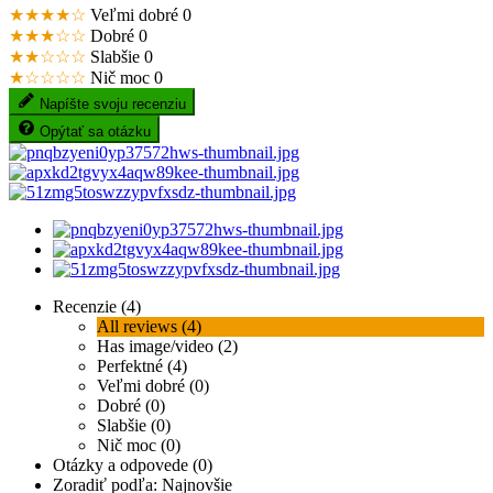
★★★★☆
Veľmi dobré
0
★★★☆☆
Dobré
0
★★☆☆☆
Slabšie
0
★☆☆☆☆
Nič moc
0
Napíšte svoju recenziu
Opýtať sa otázku
Recenzie (4)
All reviews (4)
Has image/video (2)
Perfektné (4)
Veľmi dobré (0)
Dobré (0)
Slabšie (0)
Nič moc (0)
Otázky a odpovede (0)
Zoradiť podľa:
Najnovšie