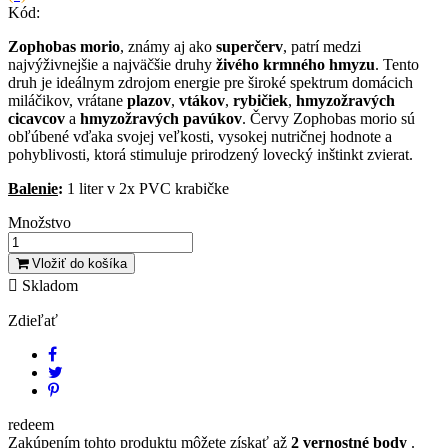
Kód:
Zophobas morio
, známy aj ako
superčerv
, patrí medzi
najvýživnejšie a najväčšie druhy
živého krmného hmyzu
. Tento
druh je ideálnym zdrojom energie pre široké spektrum domácich
miláčikov, vrátane
plazov
,
vtákov
,
rybičiek
,
hmyzožravých
cicavcov
a
hmyzožravých pavúkov
. Červy Zophobas morio sú
obľúbené vďaka svojej veľkosti, vysokej nutričnej hodnote a
pohyblivosti, ktorá stimuluje prirodzený lovecký inštinkt zvierat.
Balenie
:
1 liter v 2x PVC krabičke
Množstvo
Vložiť do košíka

Skladom
Zdieľať
redeem
Zakúpením tohto produktu môžete získať až
2
vernostné body
.