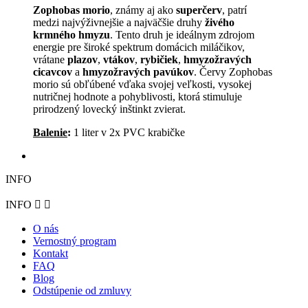
Zophobas morio
, známy aj ako
superčerv
, patrí
medzi najvýživnejšie a najväčšie druhy
živého
krmného hmyzu
. Tento druh je ideálnym zdrojom
energie pre široké spektrum domácich miláčikov,
vrátane
plazov
,
vtákov
,
rybičiek
,
hmyzožravých
cicavcov
a
hmyzožravých pavúkov
. Červy Zophobas
morio sú obľúbené vďaka svojej veľkosti, vysokej
nutričnej hodnote a pohyblivosti, ktorá stimuluje
prirodzený lovecký inštinkt zvierat.
Balenie
:
1 liter v 2x PVC krabičke
INFO
INFO


O nás
Vernostný program
Kontakt
FAQ
Blog
Odstúpenie od zmluvy