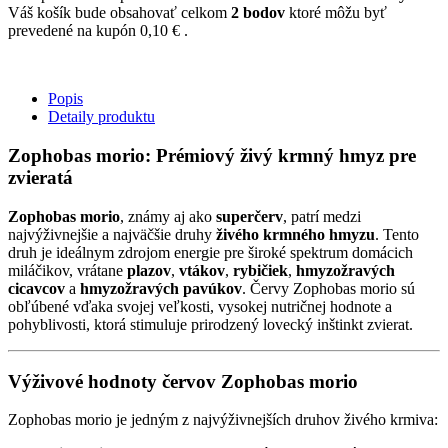
Váš košík bude obsahovať celkom
2
bodov
ktoré môžu byť
prevedené na kupón
0,10 €
.
Popis
Detaily produktu
Zophobas morio: Prémiový živý krmný hmyz pre
zvieratá
Zophobas morio
, známy aj ako
superčerv
, patrí medzi
najvýživnejšie a najväčšie druhy
živého krmného hmyzu
. Tento
druh je ideálnym zdrojom energie pre široké spektrum domácich
miláčikov, vrátane
plazov
,
vtákov
,
rybičiek
,
hmyzožravých
cicavcov
a
hmyzožravých pavúkov
. Červy Zophobas morio sú
obľúbené vďaka svojej veľkosti, vysokej nutričnej hodnote a
pohyblivosti, ktorá stimuluje prirodzený lovecký inštinkt zvierat.
Výživové hodnoty červov Zophobas morio
Zophobas morio je jedným z najvýživnejších druhov živého krmiva: