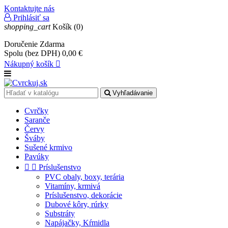
Kontaktujte nás
Prihlásiť sa
shopping_cart
Košík
(0)
Doručenie
Zdarma
Spolu (bez DPH)
0,00 €
Nákupný košík

Vyhľadávanie
Cvrčky
Saranče
Červy
Šváby
Sušené krmivo
Pavúky


Príslušenstvo
PVC obaly, boxy, terária
Vitamíny, krmivá
Príslušenstvo, dekorácie
Dubové kôry, rúrky
Substráty
Napájačky, Kŕmidla