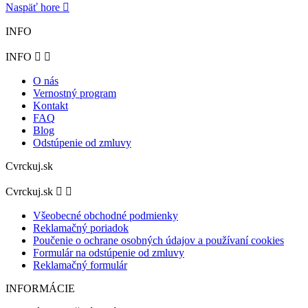
Naspäť hore

INFO
INFO


O nás
Vernostný program
Kontakt
FAQ
Blog
Odstúpenie od zmluvy
Cvrckuj.sk
Cvrckuj.sk


Všeobecné obchodné podmienky
Reklamačný poriadok
Poučenie o ochrane osobných údajov a používaní cookies
Formulár na odstúpenie od zmluvy
Reklamačný formulár
INFORMÁCIE