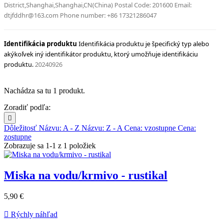
District,Shanghai,Shanghai,CN(China) Postal Code: 201600 Email: 
dtjfddhr@163.com Phone number: +86 17321286047 
Identifikácia produktu 
Identifikácia produktu je špecifický typ alebo 
akýkoľvek iný identifikátor produktu, ktorý umožňuje identifikáciu 
produktu. 
20240926
Nachádza sa tu 1 produkt.
Zoradiť podľa:

Dôležitosť
Názvu: A - Z
Názvu: Z - A
Cena: vzostupne
Cena:
zostupne
Zobrazuje sa 1-1 z 1 položiek
Miska na vodu/krmivo - rustikal
Cena
5,90 €
za
kus

Rýchly náhľad