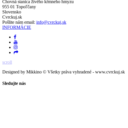
Chovná stanica živého kŕmneho hmyzu
955 01 Topoľčany
Slovensko
Cvrckuj.sk
Pošlite nám email:
info@cvrckuj.sk
INFORMÁCIE
scroll
Designed by Mikkino © Všetky práva vyhradené - www.cvrckuj.sk
Sledujte nás