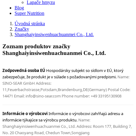
Lapače hmyzu
Blog
Super Nutrition
Úvodná stránka
Značky
Shanghaiyinsiwenhuachuanmei Co., Ltd.
Zoznam produktov značky
Shanghaiyinsiwenhuachuanmei Co., Ltd.
Zodpovedná osoba EÚ 
Hospodársky subjekt so sídlom v EÚ, ktorý 
zabezpečuje, že produkt je v súlade s požadovanými predpismi. 
Name: 
SINO-SEAR GmbH Address: 
11,Feuerbachstrasse,Potsdam,Brandenburg,DE(Germany) Postal Code: 
14471 Email: info@sino-sear.com Phone number: +49 33195130908 
Informácie o výrobcovi 
Informácie o výrobcovi zahŕňajú adresu a 
informácie týkajúce sa výrobcu produktu. 
Name: 
Shanghaiyinsiwenhuachuanmei Co., Ltd. Address: Room 177, Building 7, 
No. 20 Chaoyang Road, Chedun Town,Songjiang 